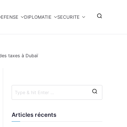
DEFENSE
DIPLOMATIE
SECURITE
 des taxes à Dubaï
S
e
a
Articles récents
r