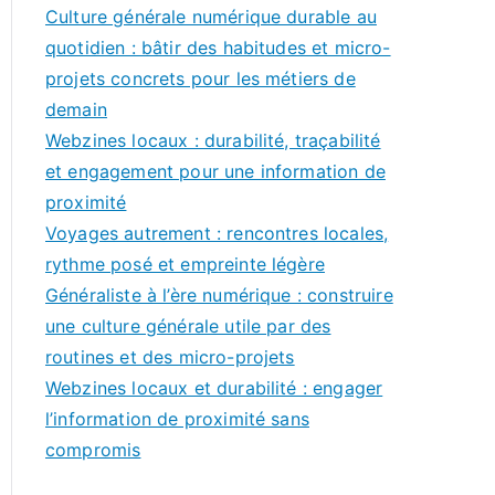
c
Culture générale numérique durable au
h
quotidien : bâtir des habitudes et micro-
f
projets concrets pour les métiers de
o
demain
r
Webzines locaux : durabilité, traçabilité
:
et engagement pour une information de
proximité
Voyages autrement : rencontres locales,
rythme posé et empreinte légère
Généraliste à l’ère numérique : construire
une culture générale utile par des
routines et des micro-projets
Webzines locaux et durabilité : engager
l’information de proximité sans
compromis