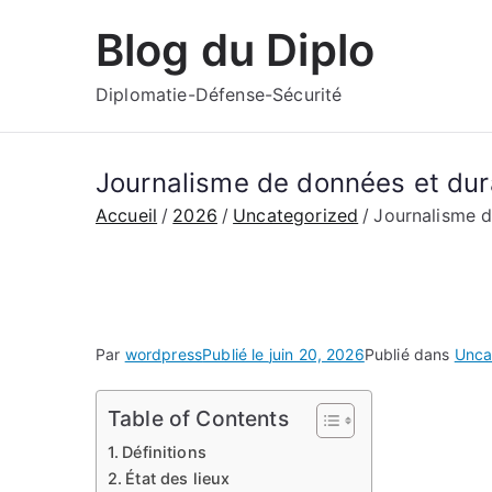
Aller
Blog du Diplo
au
contenu
Diplomatie-Défense-Sécurité
Journalisme de données et dura
Accueil
2026
Uncategorized
Journalisme d
Par
wordpress
Publié le
juin 20, 2026
Publié dans
Unca
Table of Contents
Définitions
État des lieux