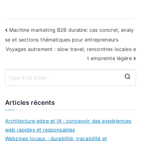
Navigation
Machine marketing B2B durable: cas concret, analy
se et sections thématiques pour entrepreneurs
de
Voyages autrement : slow travel, rencontres locales e
l’article
t empreinte légère
S
e
a
Articles récents
r
c
Architecture edge et IA : concevoir des expériences
h
web rapides et responsables
f
Webzines locaux : durabilité, traçabilité et