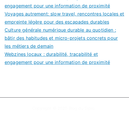
o
engagement pour une information de proximité
r
Voyages autrement: slow travel, rencontres locales et
:
empreinte légère pour des escapades durables
Culture générale numérique durable au quotidien :
bâtir des habitudes et micro-projets concrets pour
les métiers de demain
Webzines locaux : durabilité, traçabilité et
engagement pour une information de proximité
Copyright © 2020
Blog du Diplo
.
Mentions légales