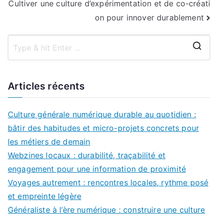
Cultiver une culture d’expérimentation et de co-créati
l’article
on pour innover durablement
S
e
a
Articles récents
r
c
Culture générale numérique durable au quotidien :
h
bâtir des habitudes et micro-projets concrets pour
f
les métiers de demain
o
Webzines locaux : durabilité, traçabilité et
r
engagement pour une information de proximité
:
Voyages autrement : rencontres locales, rythme posé
et empreinte légère
Généraliste à l’ère numérique : construire une culture