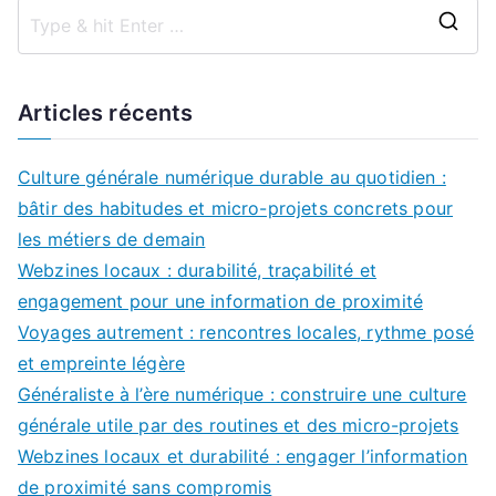
S
e
a
Articles récents
r
c
Culture générale numérique durable au quotidien :
h
bâtir des habitudes et micro-projets concrets pour
f
les métiers de demain
o
Webzines locaux : durabilité, traçabilité et
r
engagement pour une information de proximité
:
Voyages autrement : rencontres locales, rythme posé
et empreinte légère
Généraliste à l’ère numérique : construire une culture
générale utile par des routines et des micro-projets
Webzines locaux et durabilité : engager l’information
de proximité sans compromis